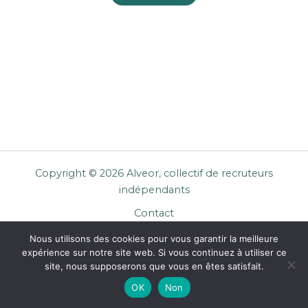
Copyright © 2026 Alveor, collectif de recruteurs
indépendants
Contact
Cookies
Nous utilisons des cookies pour vous garantir la meilleure
Mentions légales
expérience sur notre site web. Si vous continuez à utiliser ce
Confidentialité
site, nous supposerons que vous en êtes satisfait.
CGU Entreprises
OK
Non