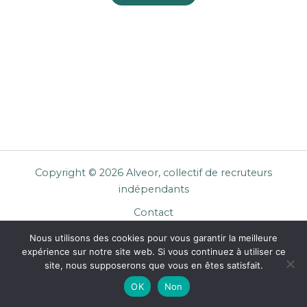
Copyright © 2026 Alveor, collectif de recruteurs
indépendants
Contact
Cookies
Nous utilisons des cookies pour vous garantir la meilleure
Mentions légales
expérience sur notre site web. Si vous continuez à utiliser ce
Confidentialité
site, nous supposerons que vous en êtes satisfait.
CGU Entreprises
OK
Non