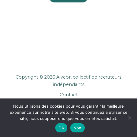
Copyright © 2026 Alveor, collectif de recruteurs
indépendants
Contact
Cookies
Nous utilisons des cookies pour vous garantir la meilleure
Mentions légales
expérience sur notre site web. Si vous continuez à utiliser ce
Confidentialité
site, nous supposerons que vous en êtes satisfait.
CGU Entreprises
OK
Non