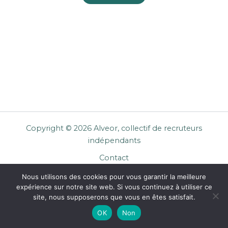
Copyright © 2026 Alveor, collectif de recruteurs
indépendants
Contact
Cookies
Nous utilisons des cookies pour vous garantir la meilleure
Mentions légales
expérience sur notre site web. Si vous continuez à utiliser ce
Confidentialité
site, nous supposerons que vous en êtes satisfait.
CGU Entreprises
OK
Non