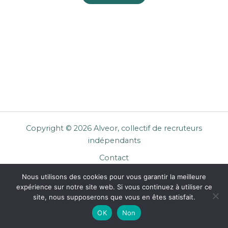
Copyright © 2026 Alveor, collectif de recruteurs
indépendants
Contact
Cookies
Nous utilisons des cookies pour vous garantir la meilleure
Mentions légales
expérience sur notre site web. Si vous continuez à utiliser ce
Confidentialité
site, nous supposerons que vous en êtes satisfait.
CGU Entreprises
OK
Non