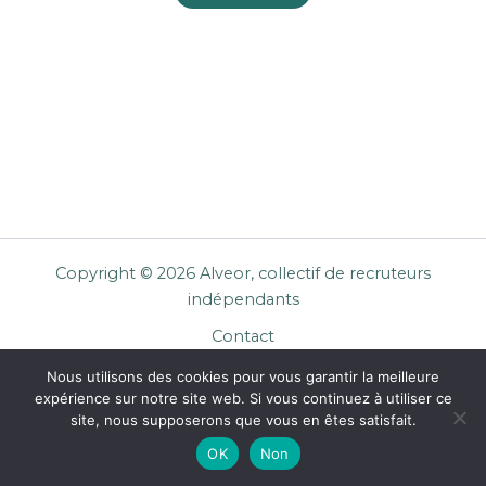
Copyright © 2026 Alveor, collectif de recruteurs
indépendants
Contact
Cookies
Nous utilisons des cookies pour vous garantir la meilleure
Mentions légales
expérience sur notre site web. Si vous continuez à utiliser ce
Confidentialité
site, nous supposerons que vous en êtes satisfait.
CGU Entreprises
OK
Non