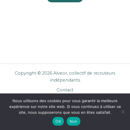
Copyright © 2026 Alveor, collectif de recruteurs
indépendants
Contact
Cookies
Nous utilisons des cookies pour vous garantir la meilleure
Mentions légales
expérience sur notre site web. Si vous continuez à utiliser ce
Confidentialité
site, nous supposerons que vous en êtes satisfait.
CGU Entreprises
OK
Non