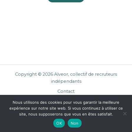
Copyright © 2026 Alveor, collectif de recruteurs
indépendants
Contact
Cookies
Nous utilisons des cookies pour vous garantir la meilleure
Mentions légales
expérience sur notre site web. Si vous continuez à utiliser ce
Confidentialité
site, nous supposerons que vous en êtes satisfait.
CGU Entreprises
OK
Non