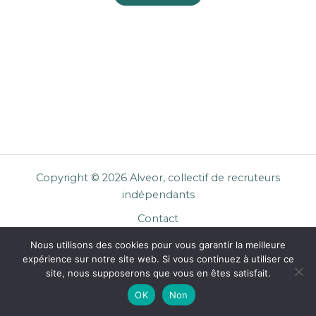
Copyright © 2026 Alveor, collectif de recruteurs
indépendants
Contact
Cookies
Nous utilisons des cookies pour vous garantir la meilleure
Mentions légales
expérience sur notre site web. Si vous continuez à utiliser ce
Confidentialité
site, nous supposerons que vous en êtes satisfait.
CGU Entreprises
OK
Non