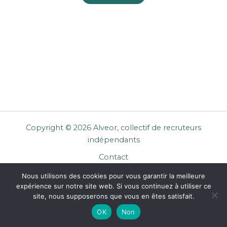
Copyright © 2026 Alveor, collectif de recruteurs
indépendants
Contact
Cookies
Nous utilisons des cookies pour vous garantir la meilleure
Mentions légales
expérience sur notre site web. Si vous continuez à utiliser ce
Confidentialité
site, nous supposerons que vous en êtes satisfait.
CGU Entreprises
OK
Non