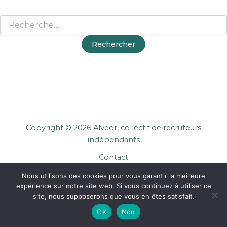
Copyright © 2026 Alveor, collectif de recruteurs
indépendants
Contact
Cookies
Nous utilisons des cookies pour vous garantir la meilleure
Mentions légales
expérience sur notre site web. Si vous continuez à utiliser ce
Confidentialité
site, nous supposerons que vous en êtes satisfait.
CGU Entreprises
OK
Non