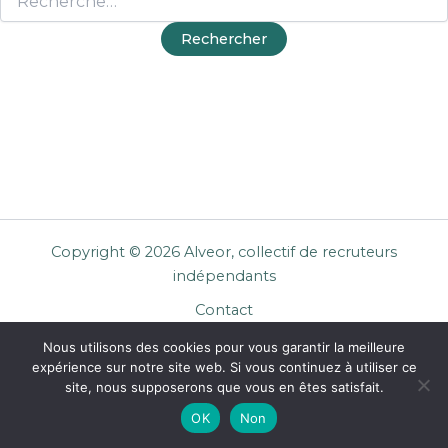
Copyright © 2026 Alveor, collectif de recruteurs
indépendants
Contact
Cookies
Nous utilisons des cookies pour vous garantir la meilleure
Mentions légales
expérience sur notre site web. Si vous continuez à utiliser ce
Confidentialité
site, nous supposerons que vous en êtes satisfait.
CGU Entreprises
OK
Non