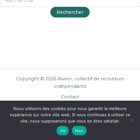
Copyright © 2026 Alveor, collectif de recruteurs
indépendants
Contact
Cookies
Nous utilisons des cookies pour vous garantir la meilleure
Mentions légales
expérience sur notre site web. Si vous continuez à utiliser ce
Confidentialité
site, nous supposerons que vous en êtes satisfait.
CGU Entreprises
OK
Non