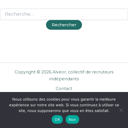
Copyright © 2026 Alveor, collectif de recruteurs
indépendants
Contact
Cookies
Nous utilisons des cookies pour vous garantir la meilleure
Mentions légales
expérience sur notre site web. Si vous continuez à utiliser ce
Confidentialité
site, nous supposerons que vous en êtes satisfait.
CGU Entreprises
OK
Non