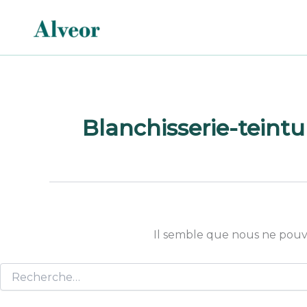
Rechercher :
Aller
au
contenu
Blanchisserie-teintu
Il semble que nous ne pouv