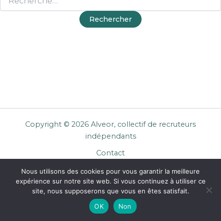
Copyright © 2026 Alveor, collectif de recruteurs
indépendants
Contact
Cookies
Nous utilisons des cookies pour vous garantir la meilleure
Mentions légales
expérience sur notre site web. Si vous continuez à utiliser ce
Confidentialité
site, nous supposerons que vous en êtes satisfait.
CGU Entreprises
OK
Non