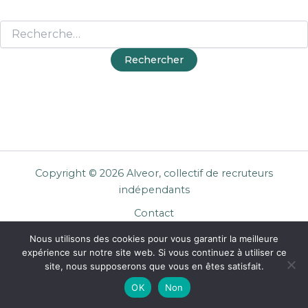
Copyright © 2026 Alveor, collectif de recruteurs
indépendants
Contact
Cookies
Nous utilisons des cookies pour vous garantir la meilleure
Mentions légales
expérience sur notre site web. Si vous continuez à utiliser ce
Confidentialité
site, nous supposerons que vous en êtes satisfait.
CGU Entreprises
OK
Non