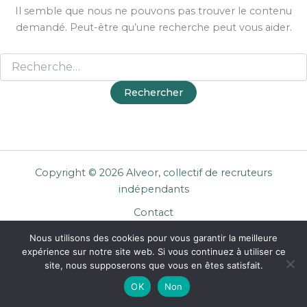
Il semble que nous ne pouvons pas trouver le contenu
demandé. Peut-être qu’une recherche peut vous aider.
Copyright © 2026 Alveor, collectif de recruteurs
indépendants
Contact
Cookies
Nous utilisons des cookies pour vous garantir la meilleure
Mentions légales
expérience sur notre site web. Si vous continuez à utiliser ce
Confidentialité
site, nous supposerons que vous en êtes satisfait.
CGU Entreprises
OK
Non