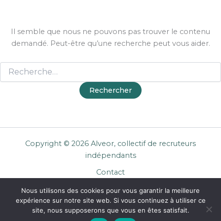
Il semble que nous ne pouvons pas trouver le contenu
demandé. Peut-être qu’une recherche peut vous aider.
Copyright © 2026 Alveor, collectif de recruteurs
indépendants
Contact
Cookies
Nous utilisons des cookies pour vous garantir la meilleure
Mentions légales
expérience sur notre site web. Si vous continuez à utiliser ce
Confidentialité
site, nous supposerons que vous en êtes satisfait.
CGU Entreprises