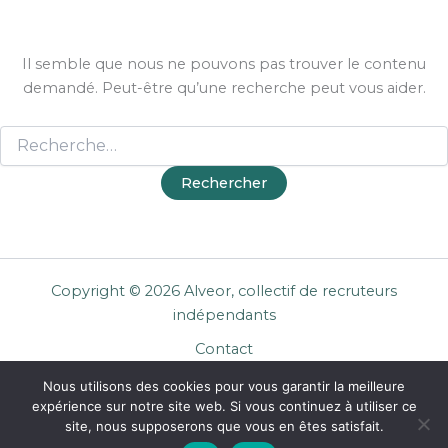
Il semble que nous ne pouvons pas trouver le contenu
demandé. Peut-être qu’une recherche peut vous aider.
Copyright © 2026 Alveor, collectif de recruteurs
indépendants
Contact
Cookies
Nous utilisons des cookies pour vous garantir la meilleure
Mentions légales
expérience sur notre site web. Si vous continuez à utiliser ce
Confidentialité
site, nous supposerons que vous en êtes satisfait.
CGU Entreprises