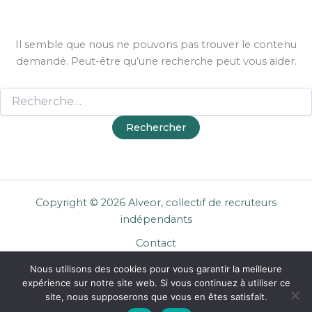
Il semble que nous ne pouvons pas trouver le contenu
demandé. Peut-être qu’une recherche peut vous aider.
Copyright © 2026 Alveor, collectif de recruteurs
indépendants
Contact
Cookies
Nous utilisons des cookies pour vous garantir la meilleure
Mentions légales
expérience sur notre site web. Si vous continuez à utiliser ce
Confidentialité
site, nous supposerons que vous en êtes satisfait.
CGU Entreprises