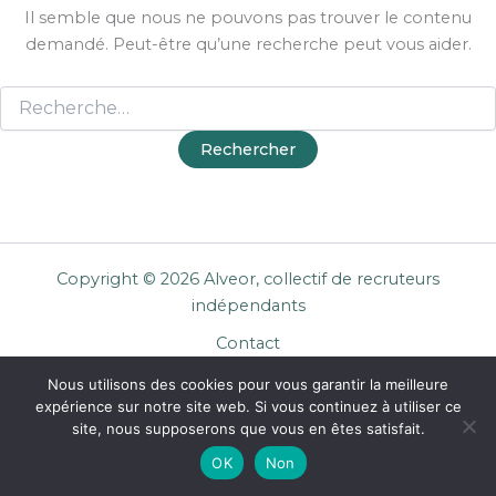
Il semble que nous ne pouvons pas trouver le contenu
demandé. Peut-être qu’une recherche peut vous aider.
Copyright © 2026 Alveor, collectif de recruteurs
indépendants
Contact
Cookies
Nous utilisons des cookies pour vous garantir la meilleure
Mentions légales
expérience sur notre site web. Si vous continuez à utiliser ce
Confidentialité
site, nous supposerons que vous en êtes satisfait.
CGU Entreprises
OK
Non