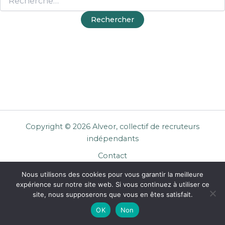
Copyright © 2026 Alveor, collectif de recruteurs
indépendants
Contact
Cookies
Nous utilisons des cookies pour vous garantir la meilleure
Mentions légales
expérience sur notre site web. Si vous continuez à utiliser ce
Confidentialité
site, nous supposerons que vous en êtes satisfait.
CGU Entreprises
OK
Non