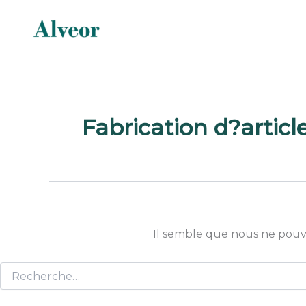
Rechercher :
Aller
au
contenu
Fabrication d?articles
Il semble que nous ne pouv