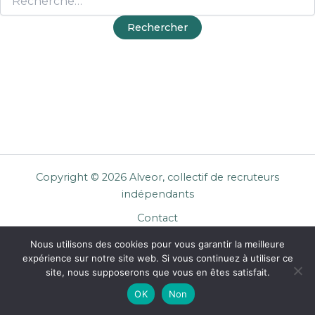
Copyright © 2026 Alveor, collectif de recruteurs
indépendants
Contact
Cookies
Nous utilisons des cookies pour vous garantir la meilleure
Mentions légales
expérience sur notre site web. Si vous continuez à utiliser ce
Confidentialité
site, nous supposerons que vous en êtes satisfait.
CGU Entreprises
OK
Non