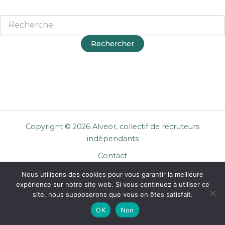
Copyright © 2026 Alveor, collectif de recruteurs
indépendants
Contact
Cookies
Nous utilisons des cookies pour vous garantir la meilleure
Mentions légales
expérience sur notre site web. Si vous continuez à utiliser ce
Confidentialité
site, nous supposerons que vous en êtes satisfait.
CGU Entreprises
OK
Non