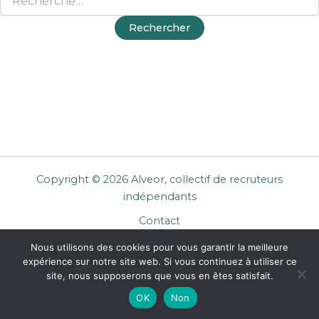
Copyright © 2026 Alveor, collectif de recruteurs
indépendants
Contact
Cookies
Nous utilisons des cookies pour vous garantir la meilleure
Mentions légales
expérience sur notre site web. Si vous continuez à utiliser ce
Confidentialité
site, nous supposerons que vous en êtes satisfait.
CGU Entreprises
OK
Non