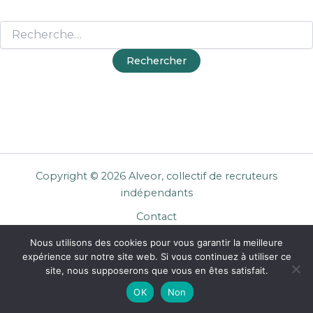
Copyright © 2026 Alveor, collectif de recruteurs
indépendants
Contact
Cookies
Nous utilisons des cookies pour vous garantir la meilleure
Mentions légales
expérience sur notre site web. Si vous continuez à utiliser ce
Confidentialité
site, nous supposerons que vous en êtes satisfait.
CGU Entreprises
OK
Non