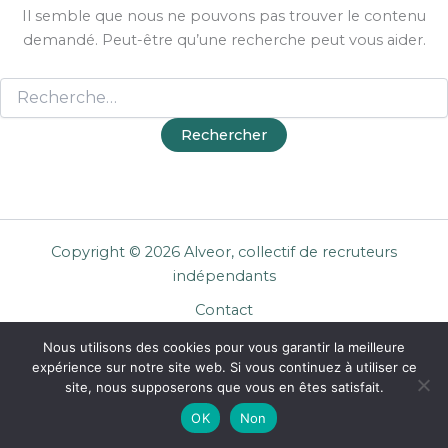
Il semble que nous ne pouvons pas trouver le contenu
demandé. Peut-être qu’une recherche peut vous aider.
Copyright © 2026 Alveor, collectif de recruteurs
indépendants
Contact
Cookies
Nous utilisons des cookies pour vous garantir la meilleure
Mentions légales
expérience sur notre site web. Si vous continuez à utiliser ce
Confidentialité
site, nous supposerons que vous en êtes satisfait.
CGU Entreprises
OK
Non