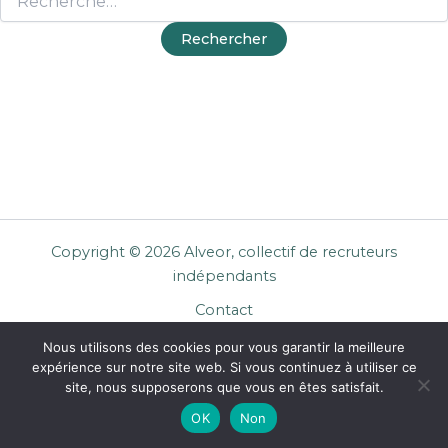
Copyright © 2026 Alveor, collectif de recruteurs
indépendants
Contact
Cookies
Nous utilisons des cookies pour vous garantir la meilleure
Mentions légales
expérience sur notre site web. Si vous continuez à utiliser ce
Confidentialité
site, nous supposerons que vous en êtes satisfait.
CGU Entreprises
OK
Non