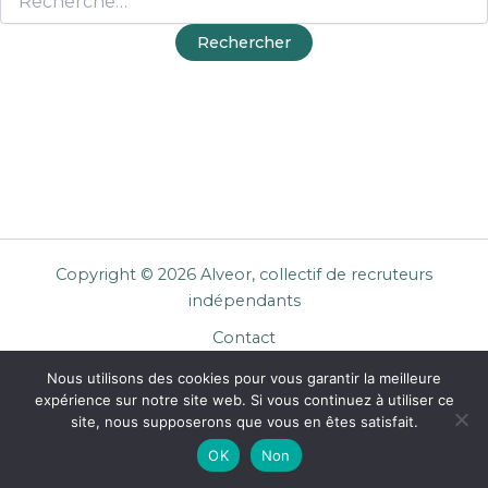
Copyright © 2026 Alveor, collectif de recruteurs
indépendants
Contact
Cookies
Nous utilisons des cookies pour vous garantir la meilleure
Mentions légales
expérience sur notre site web. Si vous continuez à utiliser ce
Confidentialité
site, nous supposerons que vous en êtes satisfait.
CGU Entreprises
OK
Non