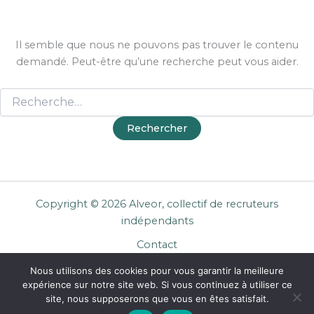
Il semble que nous ne pouvons pas trouver le contenu
demandé. Peut-être qu’une recherche peut vous aider.
Copyright © 2026 Alveor, collectif de recruteurs
indépendants
Contact
Cookies
Nous utilisons des cookies pour vous garantir la meilleure
Mentions légales
expérience sur notre site web. Si vous continuez à utiliser ce
Confidentialité
site, nous supposerons que vous en êtes satisfait.
CGU Entreprises