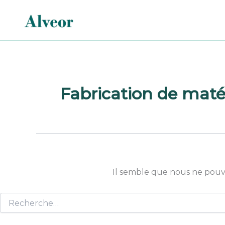
Rechercher :
Aller
au
contenu
Fabrication de matér
Il semble que nous ne pouv