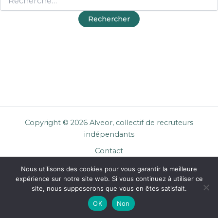
Copyright © 2026 Alveor, collectif de recruteurs
indépendants
Contact
Cookies
Nous utilisons des cookies pour vous garantir la meilleure
Mentions légales
expérience sur notre site web. Si vous continuez à utiliser ce
Confidentialité
site, nous supposerons que vous en êtes satisfait.
CGU Entreprises
OK
Non