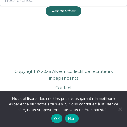
Copyright © 2026 Alveor, collectif de recruteurs
indépendants
Contact
Cookies
Nous utilisons des cookies pour vous garantir la meilleure
Mentions légales
expérience sur notre site web. Si vous continuez à utiliser ce
Confidentialité
site, nous supposerons que vous en êtes satisfait.
CGU Entreprises
OK
Non