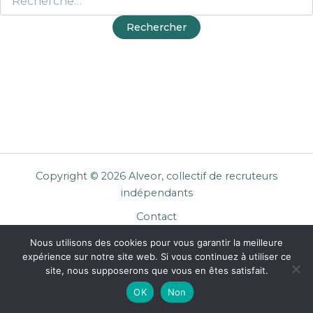
Copyright © 2026 Alveor, collectif de recruteurs
indépendants
Contact
Cookies
Nous utilisons des cookies pour vous garantir la meilleure
Mentions légales
expérience sur notre site web. Si vous continuez à utiliser ce
Confidentialité
site, nous supposerons que vous en êtes satisfait.
CGU Entreprises
OK
Non