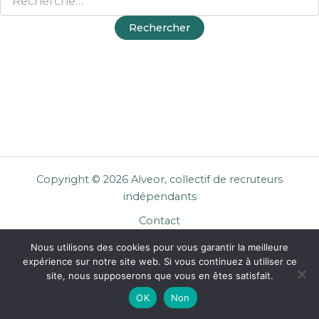
Copyright © 2026 Alveor, collectif de recruteurs
indépendants
Contact
Cookies
Nous utilisons des cookies pour vous garantir la meilleure
Mentions légales
expérience sur notre site web. Si vous continuez à utiliser ce
Confidentialité
site, nous supposerons que vous en êtes satisfait.
CGU Entreprises
OK
Non