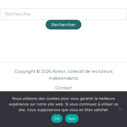
Copyright © 2026 Alveor, collectif de recruteurs
indépendants
Contact
Cookies
Nous utilisons des cookies pour vous garantir la meilleure
Mentions légales
expérience sur notre site web. Si vous continuez à utiliser ce
Confidentialité
site, nous supposerons que vous en êtes satisfait.
CGU Entreprises
OK
Non