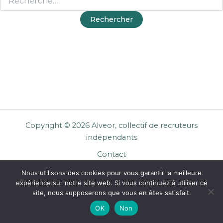
Copyright © 2026 Alveor, collectif de recruteurs
indépendants
Contact
Cookies
Nous utilisons des cookies pour vous garantir la meilleure
Mentions légales
expérience sur notre site web. Si vous continuez à utiliser ce
Confidentialité
site, nous supposerons que vous en êtes satisfait.
CGU Entreprises
OK
Non