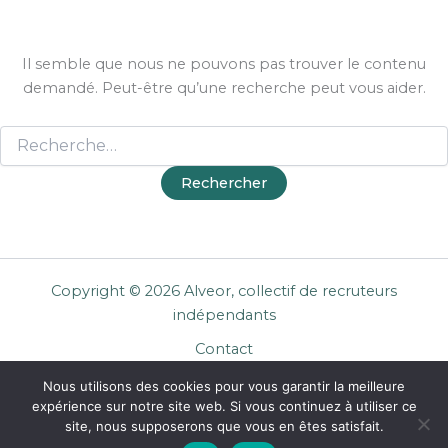
Il semble que nous ne pouvons pas trouver le contenu
demandé. Peut-être qu’une recherche peut vous aider.
Copyright © 2026 Alveor, collectif de recruteurs
indépendants
Contact
Cookies
Nous utilisons des cookies pour vous garantir la meilleure
Mentions légales
expérience sur notre site web. Si vous continuez à utiliser ce
Confidentialité
site, nous supposerons que vous en êtes satisfait.
CGU Entreprises