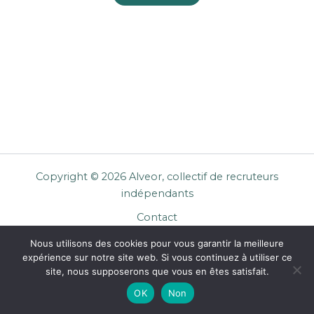
Copyright © 2026 Alveor, collectif de recruteurs
indépendants
Contact
Cookies
Nous utilisons des cookies pour vous garantir la meilleure
Mentions légales
expérience sur notre site web. Si vous continuez à utiliser ce
Confidentialité
site, nous supposerons que vous en êtes satisfait.
CGU Entreprises
OK
Non