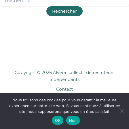
Copyright © 2026 Alveor, collectif de recruteurs
indépendants
Contact
Cookies
Nous utilisons des cookies pour vous garantir la meilleure
Mentions légales
expérience sur notre site web. Si vous continuez à utiliser ce
Confidentialité
site, nous supposerons que vous en êtes satisfait.
CGU Entreprises
OK
Non