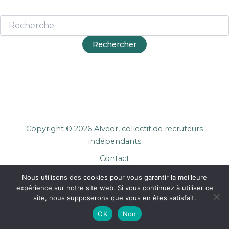
Copyright © 2026 Alveor, collectif de recruteurs
indépendants
Contact
Cookies
Nous utilisons des cookies pour vous garantir la meilleure
Mentions légales
expérience sur notre site web. Si vous continuez à utiliser ce
Confidentialité
site, nous supposerons que vous en êtes satisfait.
CGU Entreprises
OK
Non