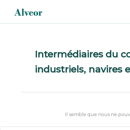
Rechercher :
Aller
au
contenu
Intermédiaires du 
industriels, navires 
Il semble que nous ne pouv