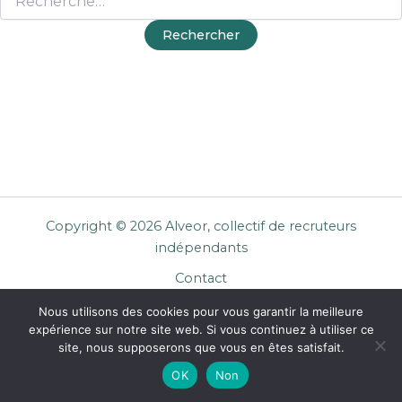
Copyright © 2026 Alveor, collectif de recruteurs
indépendants
Contact
Cookies
Nous utilisons des cookies pour vous garantir la meilleure
Mentions légales
expérience sur notre site web. Si vous continuez à utiliser ce
Confidentialité
site, nous supposerons que vous en êtes satisfait.
CGU Entreprises
OK
Non