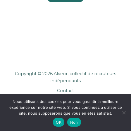
Copyright © 2026 Alveor, collectif de recruteurs
indépendants
Contact
Cookies
Nous utilisons des cookies pour vous garantir la meilleure
Mentions légales
expérience sur notre site web. Si vous continuez à utiliser ce
Confidentialité
site, nous supposerons que vous en êtes satisfait.
CGU Entreprises
OK
Non