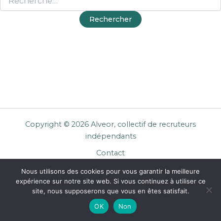
Copyright © 2026 Alveor, collectif de recruteurs
indépendants
Contact
Cookies
Nous utilisons des cookies pour vous garantir la meilleure
Mentions légales
expérience sur notre site web. Si vous continuez à utiliser ce
Confidentialité
site, nous supposerons que vous en êtes satisfait.
CGU Entreprises
OK
Non