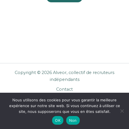
Copyright © 2026 Alveor, collectif de recruteurs
indépendants
Contact
Cookies
Nous utilisons des cookies pour vous garantir la meilleure
Mentions légales
expérience sur notre site web. Si vous continuez à utiliser ce
Confidentialité
site, nous supposerons que vous en êtes satisfait.
CGU Entreprises
OK
Non