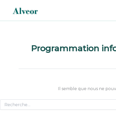
Rechercher :
Aller
au
contenu
Programmation inf
Il semble que nous ne pouv