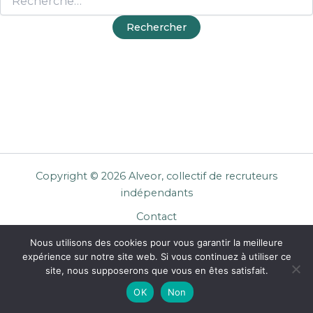
Copyright © 2026 Alveor, collectif de recruteurs
indépendants
Contact
Cookies
Nous utilisons des cookies pour vous garantir la meilleure
Mentions légales
expérience sur notre site web. Si vous continuez à utiliser ce
Confidentialité
site, nous supposerons que vous en êtes satisfait.
CGU Entreprises
OK
Non